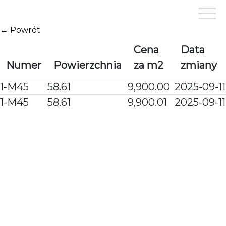
Przejdź
do
treści
← Powrót
Cena
Data
Numer
Powierzchnia
za m2
zmiany
1-M45
58.61
9,900.00
2025-09-11
1-M45
58.61
9,900.01
2025-09-11