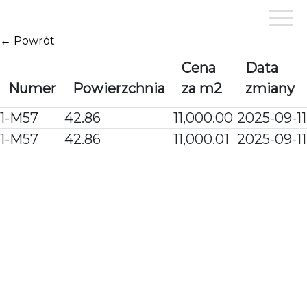
Przejdź
do
treści
← Powrót
Cena
Data
Numer
Powierzchnia
za m2
zmiany
1-M57
42.86
11,000.00
2025-09-11
1-M57
42.86
11,000.01
2025-09-11