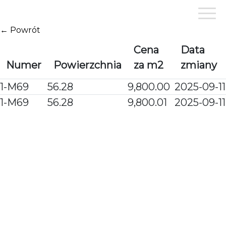
Przejdź
do
treści
← Powrót
Cena
Data
Numer
Powierzchnia
za m2
zmiany
1-M69
56.28
9,800.00
2025-09-11
1-M69
56.28
9,800.01
2025-09-11