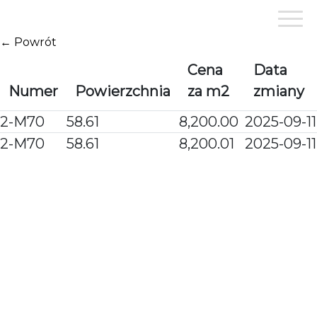
Przejdź
do
treści
← Powrót
Cena
Data
Numer
Powierzchnia
za m2
zmiany
2-M70
58.61
8,200.00
2025-09-11
2-M70
58.61
8,200.01
2025-09-11