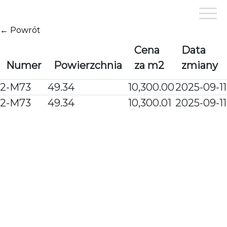
Przejdź
do
treści
← Powrót
Cena
Data
Numer
Powierzchnia
za m2
zmiany
2-M73
49.34
10,300.00
2025-09-11
2-M73
49.34
10,300.01
2025-09-11