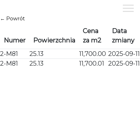
Przejdź
do
treści
← Powrót
Cena
Data
Numer
Powierzchnia
za m2
zmiany
2-M81
25.13
11,700.00
2025-09-11
2-M81
25.13
11,700.01
2025-09-11