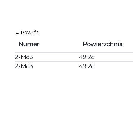
Przejdź
do
treści
← Powrót
Numer
Powierzchnia
2-M83
49.28
2-M83
49.28