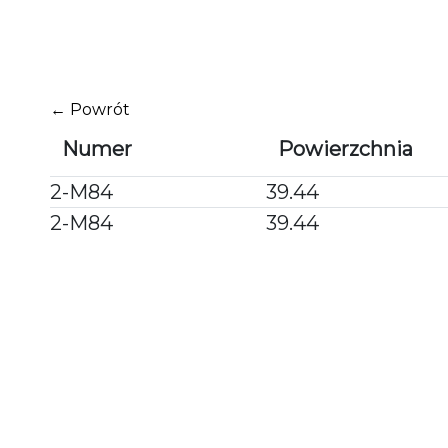
Przejdź
do
treści
← Powrót
Numer
Powierzchnia
2-M84
39.44
2-M84
39.44